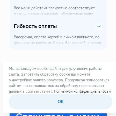
Все наши действия полностью соответствуют
международным законам, обеспечивая вашу
защиту и безопасность. Мы не используем какие-
либо сомнительные схемы.
Гибкость
оплаты
Рассрочка, оплата картой в личном кабинете, по
договору на расчетный счет, банковский перевод,
криптовалюта и другие способы — мы подберем
удобный для вас вариант.
Мы используем cookie-файлы для улучшения работы
сайта. Запретить обработку cookie вы можете
в настройках вашего браузера. Продолжая пользоваться
сайтом, вы соглашаетесь на обработку персональных
Остались
данных в соответствии с
Политикой конфиденциальности.
OK
вопросы?