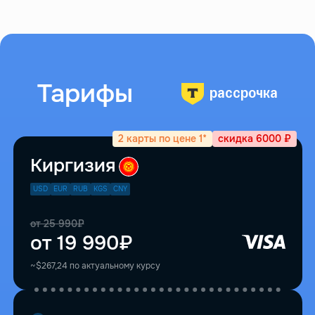
Тарифы
рассрочка
2 карты по цене 1*
скидка 6000 ₽
Киргизия
USD
EUR
RUB
KGS
CNY
от 25 990₽
от 19 990₽
~$267,24 по актуальному курсу