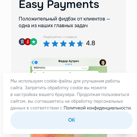
Easy Payments
Положительный фидбэк от клиентов —
одна из наших главных задач
Общий рейтинг с отзывиков
4.8
Мы используем cookie-файлы для улучшения работы
сайта. Запретить обработку cookie вы можете
 я
Реши
в настройках вашего браузера. Продолжая пользоваться
м
банке
сайтом, вы соглашаетесь на обработку персональных
помо
данных в соответствии с
Политикой конфиденциальности.
аж дв
OK
Отли