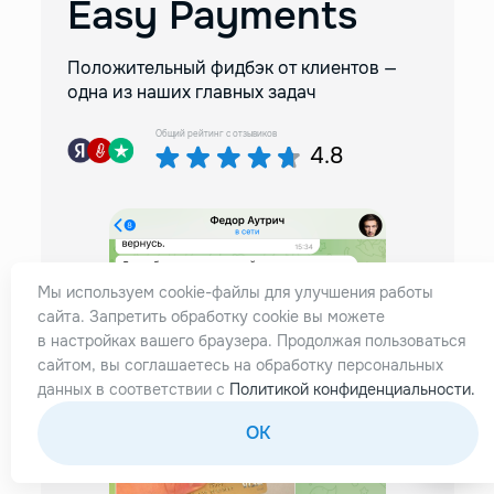
Easy Payments
Положительный фидбэк от клиентов —
одна из наших главных задач
Общий рейтинг с отзывиков
4.8
Максим
05.02.2025
Мы используем cookie-файлы для улучшения работы
сайта. Запретить обработку cookie вы можете
Решил открыть счет в иностранном
в настройках вашего браузера. Продолжая пользоваться
банке и получить евро карту. Ребята
сайтом, вы соглашаетесь на обработку персональных
помогли с выбором валюты, банк открыл
данных в соответствии с
Политикой конфиденциальности.
аж два счета, в долларах и евро.
OK
Отличное обслуживание, все четко.