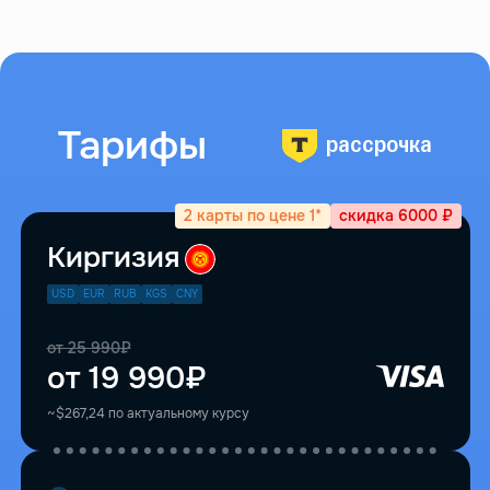
Тарифы
рассрочка
2 карты по цене 1*
скидка 6000 ₽
Киргизия
USD
EUR
RUB
KGS
CNY
от 25 990₽
от 19 990₽
~$267,24 по актуальному курсу