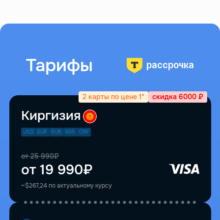
Тарифы
рассрочка
2 карты по цене 1*
скидка 6000 ₽
Киргизия
USD
EUR
RUB
KGS
CNY
от 25 990₽
от 19 990₽
~$267,24 по актуальному курсу