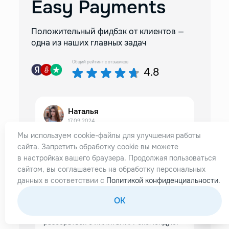
Easy Payments
Положительный фидбэк от клиентов —
одна из наших главных задач
Общий рейтинг с отзывиков
4.8
Наталья
17.09.2024
Мы используем cookie-файлы для улучшения работы
сайта. Запретить обработку cookie вы можете
Всего неделя от заявки до получения!
в настройках вашего браузера. Продолжая пользоваться
Карта Киргизии идеально подошла для
сайтом, вы соглашаетесь на обработку персональных
моих задач. Комиссии ниже на
данных в соответствии с
Политикой конфиденциальности.
пополнение, чем у альтернативных
OK
вариантов.Поддержка
профессиональная - помогли
разобраться с лимитами. Рекомендую!