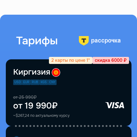
Тарифы
рассрочка
2 карты по цене 1*
скидка 6000 ₽
Киргизия
USD
EUR
RUB
KGS
CNY
от 25 990₽
от 19 990₽
~$267,24 по актуальному курсу