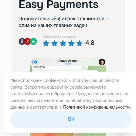
Easy Payments
Положительный фидбэк от клиентов —
одна из наших главных задач
Общий рейтинг с отзывиков
4.8
Мы используем cookie-файлы для улучшения работы
сайта. Запретить обработку cookie вы можете
 я
Реши
в настройках вашего браузера. Продолжая пользоваться
м
банке
сайтом, вы соглашаетесь на обработку персональных
помо
данных в соответствии с
Политикой конфиденциальности.
аж дв
OK
Отли