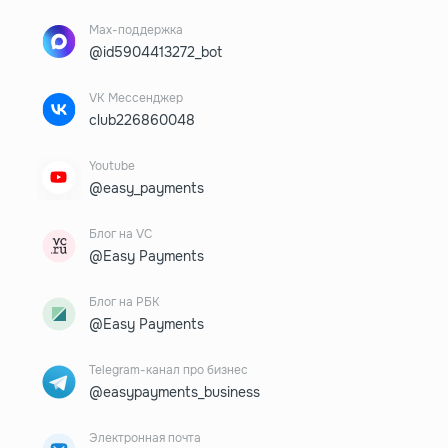
Max-поддержка
@id5904413272_bot
VK Мессенджер
club226860048
Youtube
@easy_payments
Блог на VC
@Easy Payments
Блог на РБК
@Easy Payments
Telegram-канал про бизнес
@easypayments_business
Электронная почта