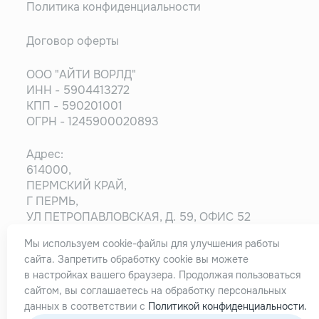
Политика конфиденциальности
Договор оферты
ООО "АЙТИ ВОРЛД"
ИНН - 5904413272
КПП - 590201001
ОГРН - 1245900020893
Адрес:
614000,
ПЕРМСКИЙ КРАЙ,
Г ПЕРМЬ,
УЛ ПЕТРОПАВЛОВСКАЯ, Д. 59, ОФИС 52
Мы используем cookie-файлы для улучшения работы
Информация на сайте носит ознакомительный
сайта. Запретить обработку cookie вы можете
характер и не является публичной офертой,
в настройках вашего браузера. Продолжая пользоваться
определяемой положениями статьи 437
сайтом, вы соглашаетесь на обработку персональных
Гражданского кодекса РФ.
данных в соответствии с
Политикой конфиденциальности.