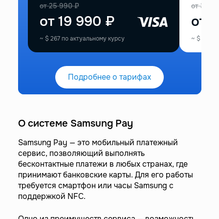
от
25 990
₽
от
33 9
от
19 990
₽
от
2
~
$
267
по актуальному курсу
~
$
374
п
Подробнее о тарифах
О системе Samsung Pay
Samsung Pay — это мобильный платежный
сервис, позволяющий выполнять
бесконтактные платежи в любых странах, где
принимают банковские карты. Для его работы
требуется смартфон или часы Samsung с
поддержкой NFC.
Одно из преимуществ сервиса — возможность