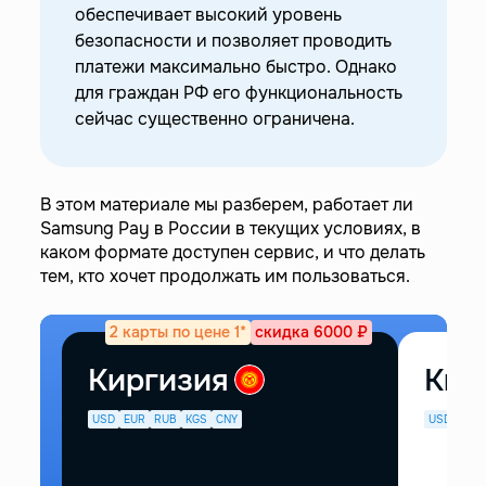
обеспечивает высокий уровень
Samsung Pay
безопасности и позволяет проводить
—
Как пользоваться Samsung Pay в России
платежи максимально быстро. Однако
сейчас
для граждан РФ его функциональность
сейчас существенно ограничена.
В этом материале мы разберем, работает ли
Samsung Pay в России в текущих условиях, в
каком формате доступен сервис, и что делать
тем, кто хочет продолжать им пользоваться.
2 карты по цене 1*
скидка 6000 ₽
Киргизия
Кир
USD
EUR
RUB
KGS
CNY
USD
EUR