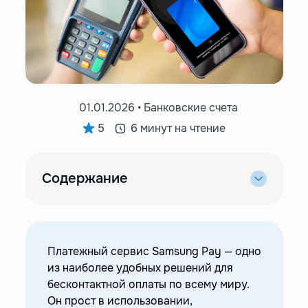
01.01.2026 • Банковские счета
5
6 минут на чтение
Содержание
—
О системе Samsung Pay
—
Работает ли Samsung Pay в России?
—
Как создать и настроить аккаунт Samsung
Платежный сервис Samsung Pay — одно
Pay
из наиболее удобных решений для
—
Как пользоваться Samsung Pay за границей
бесконтактной оплаты по всему миру.
Он прост в использовании,
—
Иностранная карта для подключения к