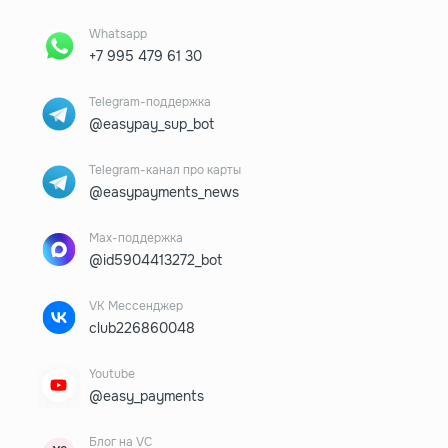
Whatsapp
+7 995 479 61 30
Telegram-поддержка
@easypay_sup_bot
Telegram-канал про карты
@easypayments_news
Max-поддержка
@id5904413272_bot
VK Мессенджер
club226860048
Youtube
@easy_payments
Блог на VC