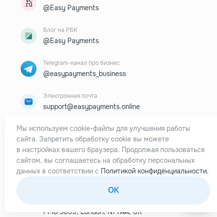
@Easy Payments
Блог на РБК
@Easy Payments
Telegram-канал про бизнес
@easypayments_business
Электронная почта
support@easypayments.online
Мы используем cookie-файлы для улучшения работы
Сотрудничество и реклама
сайта. Запретить обработку cookie вы можете
marketing@easypayments.online
в настройках вашего браузера. Продолжая пользоваться
сайтом, вы соглашаетесь на обработку персональных
Адреса
данных в соответствии с
Политикой конфиденциальности.
129085, г. Москва,
ул.Большая Марьинская, 9/1, оф.111
OK
275 New N Rd,
PMB 3055, London, N1 7AA, UK