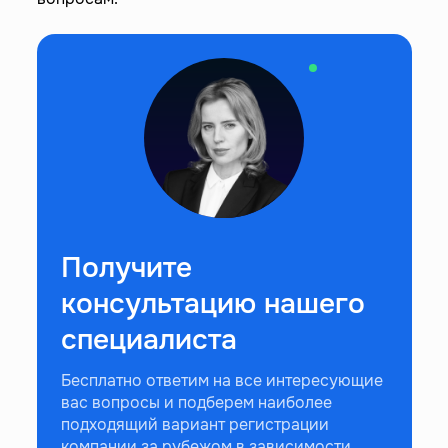
Получите
консультацию нашего
специалиста
Бесплатно ответим на все интересующие
вас вопросы и подберем наиболее
подходящий вариант регистрации
компании за рубежом в зависимости