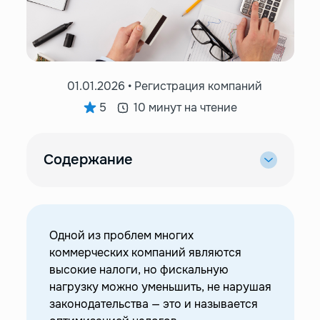
01.01.2026 • Регистрация компаний
5
10 минут на чтение
Содержание
—
Что такое оптимизация налогов, и как это
работает?
—
Оптимизация налогов или уклонение от
налогов: в чем отличие?
Одной из проблем многих
коммерческих компаний являются
—
Оптимизация налогообложения в разных
высокие налоги, но фискальную
странах
нагрузку можно уменьшить, не нарушая
—
Кипр
законодательства — это и называется
—
Великобритания