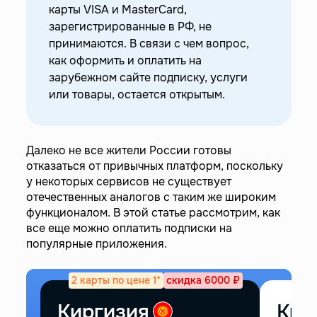
—
Законно ли оплачивать и использовать
карты VISA и MasterCard,
зарубежные сервисы из России?
зарегистрированные в РФ, не
принимаются. В связи с чем вопрос,
—
Доступные способы оплаты сервисов
как оформить и оплатить на
—
Платежи через знакомого за границей
зарубежном сайте подписку, услуги
—
Оплата с помощью баланса Apple ID
или товары, остается открытым.
—
Выпуск виртуальной зарубежной карты
—
Платежи с помощью карты иностранного банка
—
Оплата криптовалютой
Далеко не все жители России готовы
—
Сторонние сервисы для совершения платежей
отказаться от привычных платформ, поскольку
у некоторых сервисов не существует
—
Какой способ выбрать?
отечественных аналогов с таким же широким
—
FAQ: популярные вопросы об оплате
функционалом. В этой статье рассмотрим, как
зарубежных сервисов
все еще можно оплатить подписки на
популярные приложения.
2 карты по цене 1*
скидка 6000 ₽
Киргизия
Кир