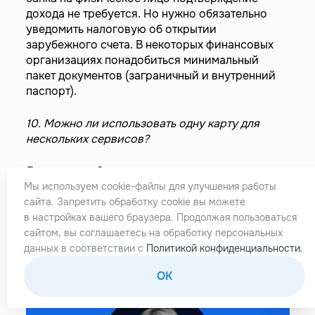
дохода не требуется. Но нужно обязательно
уведомить налоговую об открытии
зарубежного счета. В некоторых финансовых
организациях понадобиться минимальный
пакет документов (заграничный и внутренний
паспорт).
10. Можно ли использовать одну карту для
нескольких сервисов?
Да, конечно. Одна карта может использоваться
для совершения покупок, оформления
Мы используем cookie-файлы для улучшения работы
подписок, переводов и получения средств на
сайта. Запретить обработку cookie вы можете
разных сайтах и в приложениях. Главное —
в настройках вашего браузера. Продолжая пользоваться
контролировать лимиты и комиссии, особенно
сайтом, вы соглашаетесь на обработку персональных
если пользуетесь платными функциями.
данных в соответствии с
Политикой конфиденциальности.
OK