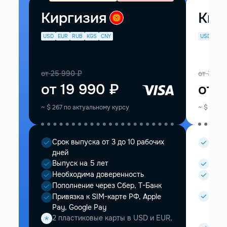
Киргизия
Кир
USD
EUR
RUB
KGS
CNY
USD
EUR
от
25 990
₽
от
33 9
от
19 990
₽
от
2
~
$
267
по актуальному курсу
~
$
374
п
Срок выпуска от 3 до 10 рабочих
Срок 
дней
дней
Выпуск на 5 лет
Выпу
Необходима доверенность
Необ
дове
Пополнение через Сбер, Т-Банк
Visa
Привязка к SIM-карте РФ, Apple
Т-бан
Pay, Google Pay
SWIF
2 пластиковые карты в USD и EUR,