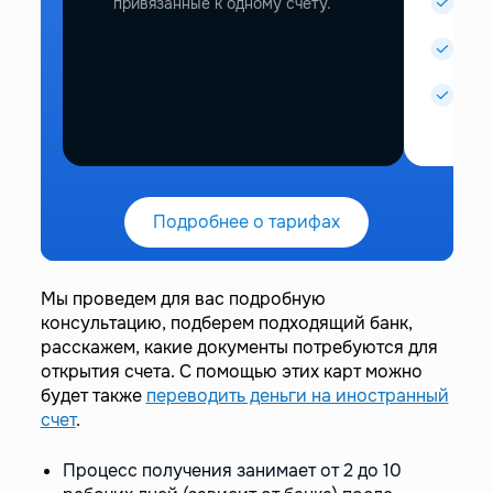
Mast
привязанные к одному счету.
Газп
Apple
Visa)
Прив
кред
Подробнее о тарифах
Мы проведем для вас подробную
консультацию, подберем подходящий банк,
расскажем, какие документы потребуются для
открытия счета. С помощью этих карт можно
будет также
переводить деньги на иностранный
счет
.
Процесс получения занимает от 2 до 10