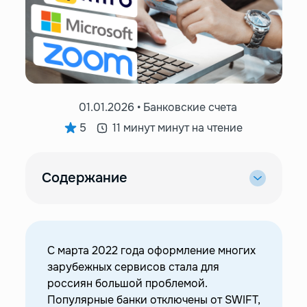
01.01.2026 • Банковские счета
5
11 минут минут на чтение
Содержание
—
Какие популярные сервисы стало сложно
оплатить из России?
—
Какие иностранные сервисы доступны в
России в 2026 году?
С марта 2022 года оформление многих
зарубежных сервисов стала для
—
Сервисы с прямым доступом
россиян большой проблемой.
—
Сервисы с ограниченным доступом
Популярные банки отключены от SWIFT,