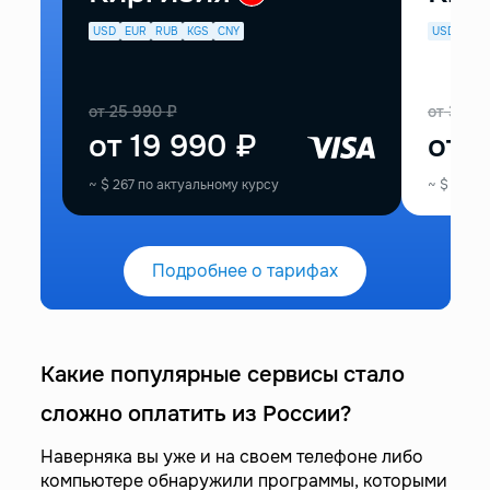
USD
EUR
RUB
KGS
CNY
USD
EUR
от
25 990
₽
от
33 9
от
19 990
₽
от
2
~
$
267
по актуальному курсу
~
$
374
п
Подробнее о тарифах
Какие популярные сервисы стало
сложно оплатить из России?
Наверняка вы уже и на своем телефоне либо
компьютере обнаружили программы, которыми