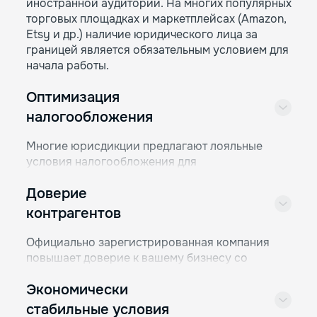
иностранной аудитории. На многих популярных
торговых площадках и маркетплейсах (Amazon,
Etsy и др.) наличие юридического лица за
границей является обязательным условием для
начала работы.
Оптимизация
налогообложения
Многие юрисдикции предлагают лояльные
условия налогообложения для
предпринимателей. Экономия на налогах
Доверие
поможет вам сохранить большое количество
средств, тем более, что делать это можно, не
контрагентов
нарушая закон ни одного государства. Для
многих этот фактор имеет решающее значение.
Официально зарегистрированная компания
повышает доверие к вашему бизнесу со
стороны контрагентов, с которыми вам так или
Экономически
иначе придется взаимодействовать.
Поставщики, партнеры и инвесторы скорее
стабильные условия