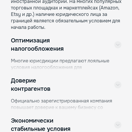
иностранной аудитории. На многих популярных
торговых площадках и маркетплейсах (Amazon,
Etsy и др.) наличие юридического лица за
границей является обязательным условием для
начала работы.
Оптимизация
налогообложения
Многие юрисдикции предлагают лояльные
условия налогообложения для
предпринимателей. Экономия на налогах
Доверие
поможет вам сохранить большое количество
средств, тем более, что делать это можно, не
контрагентов
нарушая закон ни одного государства. Для
многих этот фактор имеет решающее значение.
Официально зарегистрированная компания
повышает доверие к вашему бизнесу со
стороны контрагентов, с которыми вам так или
Экономически
иначе придется взаимодействовать.
Поставщики, партнеры и инвесторы скорее
стабильные условия