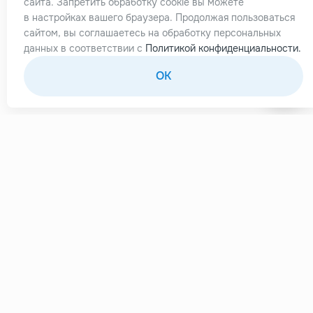
сайта. Запретить обработку cookie вы можете
Отзывы
в настройках вашего браузера. Продолжая пользоваться
сайтом, вы соглашаетесь на обработку персональных
Кейсы
данных в соответствии с
Политикой конфиденциальности.
Партнерам
OK
Блог
Контакты
Личный кабинет
Whatsapp
+7 995 479 61 30
Telegram-поддержка
@easypay_sup_bot
Telegram-канал про карты
@easypayments_news