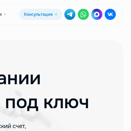
я
Консультация
ании
 под ключ
кий счет,