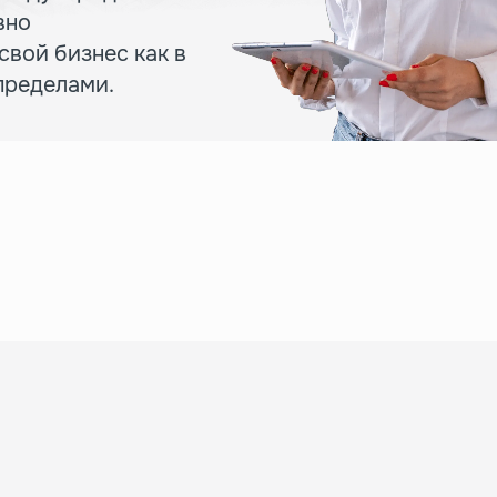
вно
вой бизнес как в
 пределами.