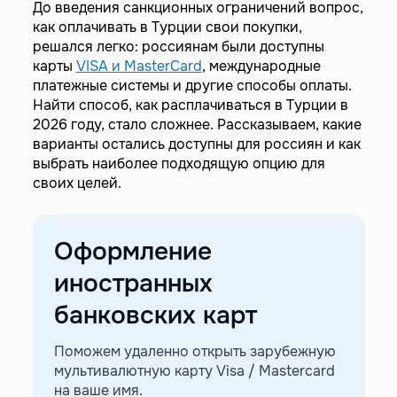
банках удаленно
До введения санкционных ограничений вопрос,
как оплачивать в Турции свои покупки,
—
Открытие мультивалютной карты
решался легко: россиянам были доступны
VISA/MasterCard с Easy Payments
карты
VISA и MasterCard
, международные
—
Зарубежные карты для оплаты покупок за
платежные системы и другие способы оплаты.
границей
Найти способ, как расплачиваться в Турции в
2026 году, стало сложнее. Рассказываем, какие
варианты остались доступны для россиян и как
выбрать наиболее подходящую опцию для
своих целей.
Оформление
иностранных
банковских карт
Поможем удаленно открыть зарубежную
мультивалютную карту Visa / Mastercard
на ваше имя.