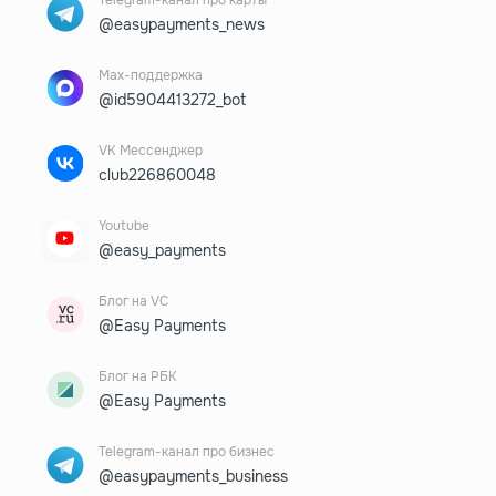
@easypayments_news
Max-поддержка
@id5904413272_bot
VK Мессенджер
club226860048
Youtube
@easy_payments
Блог на VC
@Easy Payments
Блог на РБК
@Easy Payments
Telegram-канал про бизнес
@easypayments_business