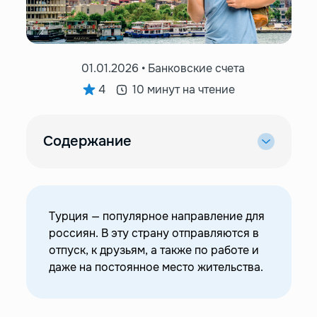
01.01.2026 • Банковские счета
4
10 минут на чтение
Содержание
—
Зачем русские едут в Турцию?
—
Основные способы расплачиваться в Турции
—
Наличные
Турция — популярное направление для
—
Криптовалюта
россиян. В эту страну отправляются в
—
Карты UnionPay российских банков
отпуск, к друзьям, а также по работе и
—
Виртуальные карты
даже на постоянное место жительства.
—
Карты турецких банков
—
Карты VISA/MasterCard, открытые в зарубежных