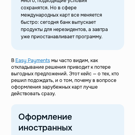
много, подходящие условия
—
Сергей: успел открыть карту вовремя, но помочь
сохранятся. Но в сфере
жене не удалось
международных карт все меняется
—
Олег: «Пока нет времени сделать скан паспорта»
быстро: сегодня банк выпускает
—
Оксана: стремится помогать сыну-студенту за
продукты для нерезидентов, а завтра
рубежом
уже приостанавливает программу.
—
Ирина: важен Apple Pay, но временно он был
недоступен
—
Егор: сомнения по цене — и упущенное
предложение
В
Easy Payments
мы часто видим, как
откладывание решения приводит к потере
—
Елена: без загранпаспорта удобных предложений
выгодных предложений. Этот кейс — о тех, кто
меньше
решил подождать, и о том, почему в вопросе
—
Игорь: «Не буду покупать карту, пока действует
оформления зарубежных карт лучше
старая»
действовать сразу.
—
Что важно понимать тем, кто хочет открыть
зарубежную VISA и MasterCard
Оформление
—
Быстрое и простое оформление иностранной
карты
иностранных
—
Своевременный выпуск карты очень важен