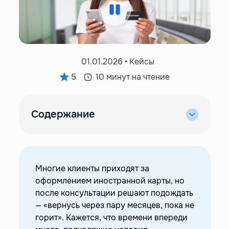
01.01.2026 • Кейсы
5
10 минут на чтение
Содержание
—
Зарубежные карты: почему они так
востребованы?
—
Почему не стоит откладывать покупку карты:
истории клиентов Easy Payments
Многие клиенты приходят за
оформлением иностранной карты, но
—
Антон: «Я уезжаю через полгода, подожду пару
после консультации решают подождать
месяцев»
— «вернусь через пару месяцев, пока не
—
Екатерина: требовался простой вывод денег с
горит». Кажется, что времени впереди
Upwork