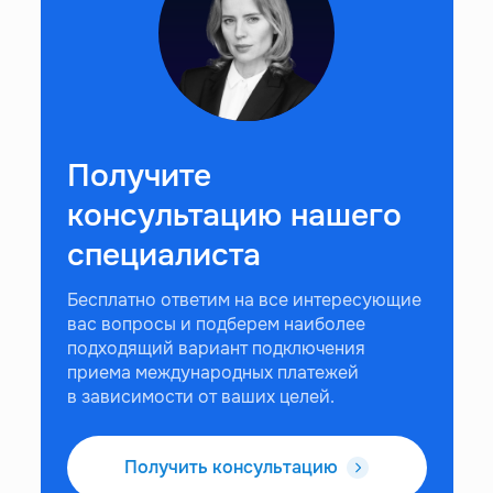
Получите
консультацию нашего
специалиста
Бесплатно ответим на все интересующие
вас вопросы и подберем наиболее
подходящий вариант подключения
приема международных платежей
в зависимости от ваших целей.
Получить консультацию