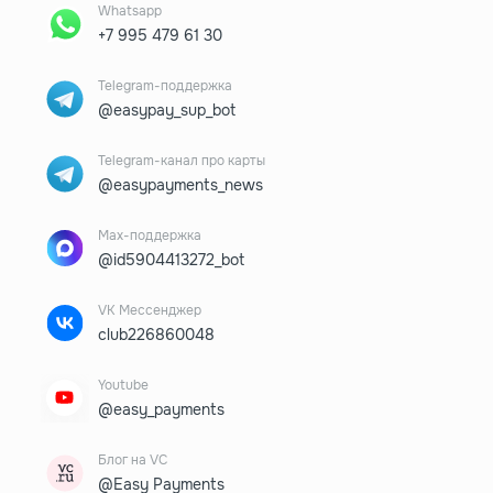
Whatsapp
+7 995 479 61 30
Telegram-поддержка
@easypay_sup_bot
Telegram-канал про карты
@easypayments_news
Max-поддержка
@id5904413272_bot
VK Мессенджер
club226860048
Youtube
@easy_payments
Блог на VC
@Easy Payments