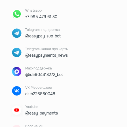
Whatsapp
+7 995 479 61 30
Telegram-поддержка
@easypay_sup_bot
Telegram-канал про карты
@easypayments_news
Max-поддержка
@id5904413272_bot
VK Мессенджер
club226860048
Youtube
@easy_payments
Блог на VC