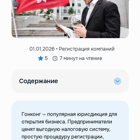
01.01.2026 • Регистрация компаний
5
7 минут на чтение
Содержание
—
Что представляет собой финансовая
отчетность
—
Кто принимает отчетность
Гонконг — популярная юрисдикция для
—
Сроки подачи отчетов
открытия бизнеса. Предприниматели
—
Штрафы за несвоевременную подачу
ценят выгодную налоговую систему,
простую процедуру регистрации,
—
Требования при подготовке