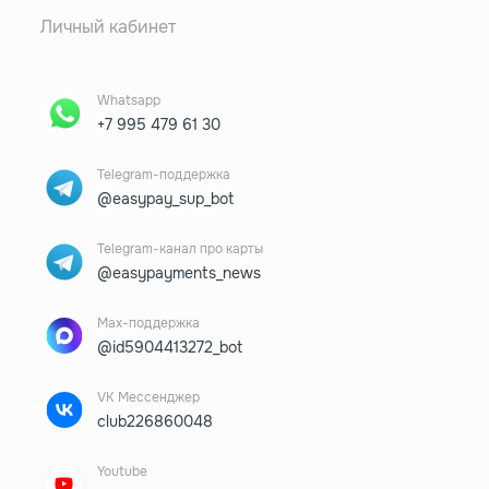
Личный кабинет
Whatsapp
+7 995 479 61 30
Telegram-поддержка
@easypay_sup_bot
Telegram-канал про карты
@easypayments_news
Max-поддержка
@id5904413272_bot
VK Мессенджер
club226860048
Youtube