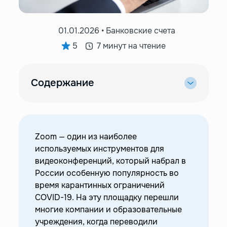
01.01.2026 • Банковские счета
5
7 минут на чтение
Содержание
—
Возможности Zoom
—
Ограничения для России
—
Как пользоваться Zoom в России
Zoom — один из наиболее
—
Как оплатить Zoom из России?
используемых инструментов для
видеоконференций, который набрал в
—
Зарубежная банковская карта
России особенную популярность во
—
Виртуальная карта
время карантинных ограничений
—
Сервис-посредник
COVID-19. На эту площадку перешли
—
Через баланс App Store
многие компании и образовательные
—
Друзья и родственники за границей
учреждения, когда переводили