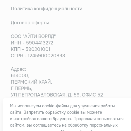
Политика конфиденциальности
Договор оферты
ООО "АЙТИ ВОРЛД"
ИНН - 5904413272
КПП - 590201001
ОГРН - 1245900020893
Адрес:
614000,
ПЕРМСКИЙ КРАЙ,
Г ПЕРМЬ,
УЛ ПЕТРОПАВЛОВСКАЯ, Д. 59, ОФИС 52
Мы используем cookie-файлы для улучшения работы
Информация на сайте носит ознакомительный
сайта. Запретить обработку cookie вы можете
характер и не является публичной офертой,
в настройках вашего браузера. Продолжая пользоваться
определяемой положениями статьи 437
сайтом, вы соглашаетесь на обработку персональных