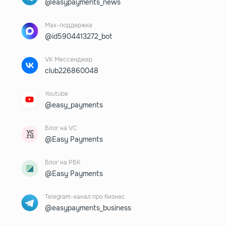
@easypayments_news
Max-поддержка
@id5904413272_bot
VK Мессенджер
club226860048
Youtube
@easy_payments
Блог на VC
@Easy Payments
Блог на РБК
@Easy Payments
Telegram-канал про бизнес
@easypayments_business