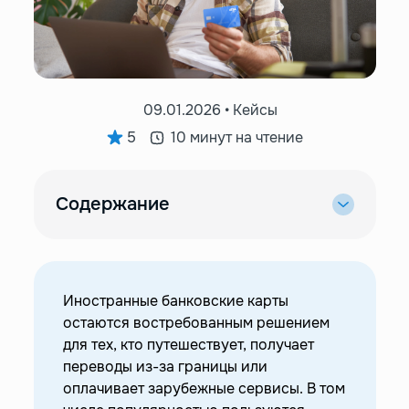
09.01.2026 • Кейсы
5
10 минут на чтение
Содержание
—
С какой проблемой обратился клиент?
—
Какие были варианты решения вопроса?
—
Что мы сделали, чтобы помочь клиенту?
Иностранные банковские карты
—
Как все разрешилось?
остаются востребованным решением
для тех, кто путешествует, получает
—
Открытие карты Армении без сложностей
переводы из-за границы или
оплачивает зарубежные сервисы. В том