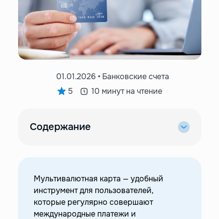
01.01.2026 • Банковские счета
5
10 минут на чтение
Содержание
—
Мультивалютные карты
—
Преимущества и недостатки мультивалютных
карт
Мультивалютная карта — удобный
—
Где в России открыть мультивалютную
инструмент для пользователей,
карту?
которые регулярно совершают
—
Сбер
международные платежи и