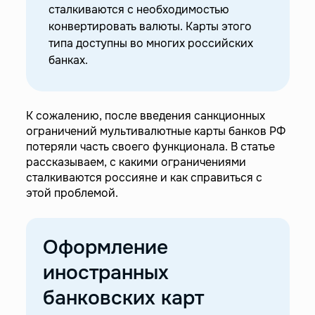
—
Альфа-Банк
сталкиваются с необходимостью
—
Т-Банк
конвертировать валюты. Карты этого
типа доступны во многих российских
—
Ограничения российских мультивалютных
банках.
карт
—
Мультивалютные карты зарубежных банков
—
Мультивалютные счета для международных
К сожалению, после введения санкционных
платежей
ограничений мультивалютные карты банков РФ
потеряли часть своего функционала. В статье
рассказываем, с какими ограничениями
сталкиваются россияне и как справиться с
этой проблемой.
Оформление
иностранных
банковских карт