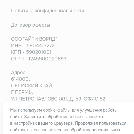
Политика конфиденциальности
Договор оферты
ООО "АЙТИ ВОРЛД"
ИНН - 5904413272
КПП - 590201001
ОГРН - 1245900020893
Адрес:
614000,
ПЕРМСКИЙ КРАЙ,
Г ПЕРМЬ,
УЛ ПЕТРОПАВЛОВСКАЯ, Д. 59, ОФИС 52
Мы используем cookie-файлы для улучшения работы
Информация на сайте носит ознакомительный
сайта. Запретить обработку cookie вы можете
характер и не является публичной офертой,
в настройках вашего браузера. Продолжая пользоваться
определяемой положениями статьи 437
сайтом, вы соглашаетесь на обработку персональных