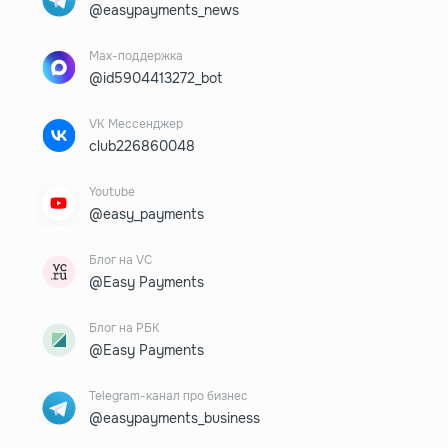
@easypayments_news
Max-поддержка
@id5904413272_bot
VK Мессенджер
club226860048
Youtube
@easy_payments
Блог на VC
@Easy Payments
Блог на РБК
@Easy Payments
Telegram-канал про бизнес
@easypayments_business