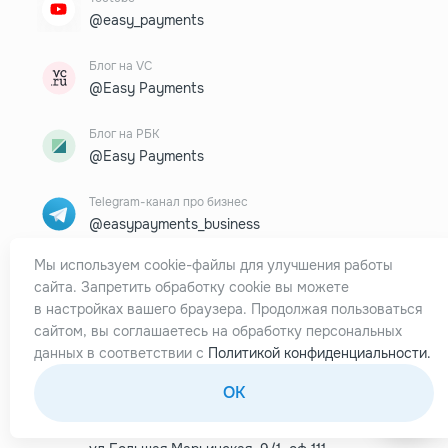
@easy_payments
Блог на VC
@Easy Payments
Блог на РБК
@Easy Payments
Telegram-канал про бизнес
@easypayments_business
Мы используем cookie-файлы для улучшения работы
Электронная почта
сайта. Запретить обработку cookie вы можете
support@easypayments.online
в настройках вашего браузера. Продолжая пользоваться
сайтом, вы соглашаетесь на обработку персональных
Сотрудничество и реклама
данных в соответствии с
Политикой конфиденциальности.
marketing@easypayments.online
OK
Адреса
129085, г. Москва,