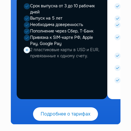
Срок выпуска от 3 до 10 рабочих
Срок 
дней
дней
Выпуск на 5 лет
Выпу
Необходима доверенность
Необ
дове
Пополнение через Сбер, Т-Банк
Visa
Привязка к SIM-карте РФ, Apple
Т-бан
Pay, Google Pay
SWIF
2 пластиковые карты в USD и EUR,
Mast
привязанные к одному счету.
Газп
Apple
Visa)
Прив
кред
Подробнее о тарифах