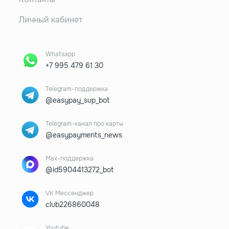
Личный кабинет
Whatsapp
+7 995 479 61 30
Telegram-поддержка
@easypay_sup_bot
Telegram-канал про карты
@easypayments_news
Max-поддержка
@id5904413272_bot
VK Мессенджер
club226860048
Youtube