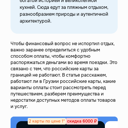
богатой историей и великолепной
—
Криптовалюта
кухней. Сюда едут за пляжным отдыхом,
—
Карты иностранных банков от Easy Payments
разнообразием природы и аутентичной
—
Как расплачиваться в Грузии русским
архитектурой.
туристам
Чтобы финансовый вопрос не испортил отдых,
важно заранее определиться с удобным
способом оплаты, чтобы комфортно
распоряжаться деньгами во время поездки. Это
связано с тем, что российские карты за
границей не работают. В статье расскажем,
работают ли в Грузии российские карты, какие
варианты оплаты стоит рассмотреть перед
путешествием, разберем преимущества и
недостатки доступных методов оплаты товаров
и услуг.
2 карты по цене 1*
скидка 6000 ₽