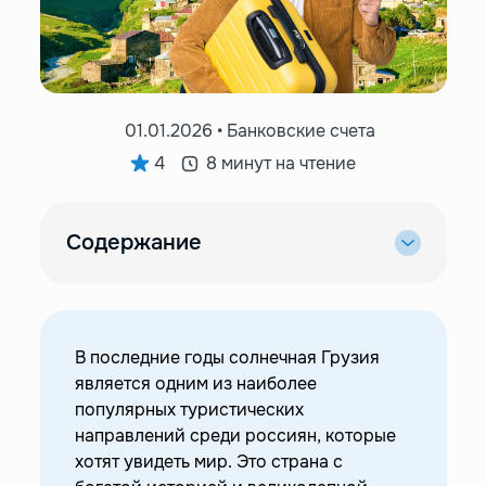
01.01.2026 • Банковские счета
4
8 минут на чтение
Содержание
—
Основные расходы россиян в Грузии
—
Ограничения по способу оплаты для россиян
в Грузии
В последние годы солнечная Грузия
—
Как расплачиваться в Грузии туристу из РФ
является одним из наиболее
—
Наличные
популярных туристических
—
Иностранные карты
направлений среди россиян, которые
хотят увидеть мир. Это страна с
—
UnionPay