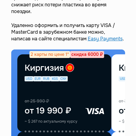
снижает риск потери пластика во время
поездки.
Удаленно оформить и получить карту VISA /
MasterCard в зарубежном банке можно,
написав на сайте специалистам
Easy Payments
.
2 карты по цене 1*
скидка 6000 ₽
Киргизия
Кир
USD
EUR
RUB
KGS
CNY
USD
EUR
от
25 990
₽
от
33 9
от
19 990
₽
от
2
~
$
267
по актуальному курсу
~
$
374
п