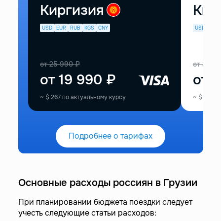
Киргизия
Кир
USD
EUR
RUB
KGS
CNY
USD
EUR
от
25 990
₽
от
33 9
от
19 990
₽
от
2
~
$
267
по актуальному курсу
~
$
374
п
Подробнее о тарифах
Основные расходы россиян в Грузии
При планировании бюджета поездки следует
учесть следующие статьи расходов: