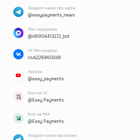
Telegram-канал про карты
@easypayments_news
Max-поддержка
@id5904413272_bot
VK Мессенджер
club226860048
Youtube
@easy_payments
Блог на VC
@Easy Payments
Блог на РБК
@Easy Payments
Telegram-канал про бизнес