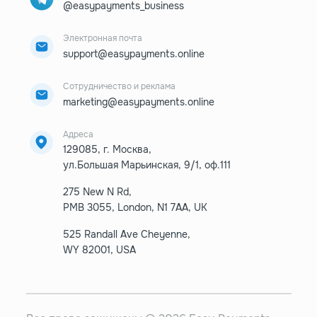
@easypayments_business
Электронная почта
support@easypayments.online
Сотрудничество и реклама
marketing@easypayments.online
Адреса
129085, г. Москва,
ул.Большая Марьинская, 9/1, оф.111
275 New N Rd,
PMB 3055, London, N1 7AA, UK
525 Randall Ave Cheyenne,
WY 82001, USA