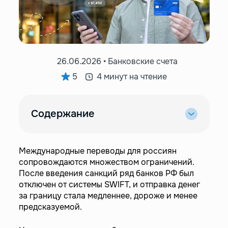
26.06.2026 • Банковские счета
5
4 минут на чтение
Содержание
—
Что такое SWIFT-перевод
—
Для чего нужны исходящие SWIFT-переводы
Международные переводы для россиян
сопровождаются множеством ограничений.
—
Как отправить SWIFT-перевод
После введения санкций ряд банков РФ был
—
Ситуация со SWIFT-переводами из России в
отключен от системы SWIFT, и отправка денег
2026 году
за границу стала медленнее, дороже и менее
предсказуемой.
—
Решение для SWIFT-переводов от Easy
Payments