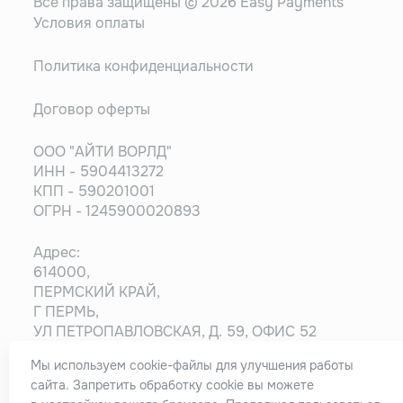
Все права защищены © 2026 Easy Payments
Условия оплаты
Политика конфиденциальности
Договор оферты
ООО "АЙТИ ВОРЛД"
ИНН - 5904413272
КПП - 590201001
ОГРН - 1245900020893
Адрес:
614000,
ПЕРМСКИЙ КРАЙ,
Г ПЕРМЬ,
УЛ ПЕТРОПАВЛОВСКАЯ, Д. 59, ОФИС 52
Мы используем cookie-файлы для улучшения работы
Информация на сайте носит ознакомительный
сайта. Запретить обработку cookie вы можете