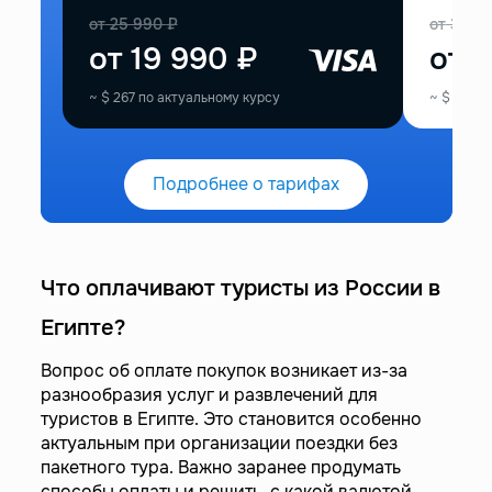
от
25 990
₽
от
33 9
от
19 990
₽
от
2
~
$
267
по актуальному курсу
~
$
374
п
Подробнее о тарифах
Что оплачивают туристы из России в
Египте?
Вопрос об оплате покупок возникает из-за
разнообразия услуг и развлечений для
туристов в Египте. Это становится особенно
актуальным при организации поездки без
пакетного тура. Важно заранее продумать
способы оплаты и решить, с какой валютой