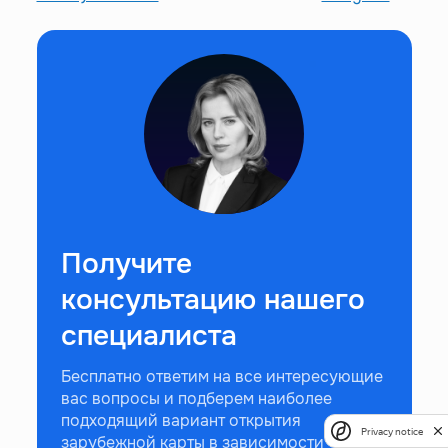
Получите
консультацию нашего
специалиста
Бесплатно ответим на все интересующие
вас вопросы и подберем наиболее
подходящий вариант открытия
Privacy notice
зарубежной карты в зависимости