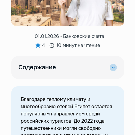
01.01.2026 • Банковские счета
4
10 минут на чтение
Содержание
—
Что оплачивают туристы из России в Египте?
—
Работает ли «МИР» в Египте?
—
Способы оплаты в Египте в 2026 году
Благодаря теплому климату и
—
Наличные
многообразию отелей Египет остается
—
Помощь гидов и турфирм
популярным направлением среди
российских туристов. До 2022 года
—
Иностранные карты
путешественники могли свободно
—
UnionPay