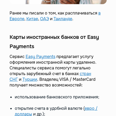
Ранее мы писали о том, как расплачиваться
в
Европе
,
Китае
,
ОАЭ
и
Таиланде
.
Карты иностранных банков от Easy
Payments
Сервис
Easy Payments
предлагает услугу
оформления иностранной карты удаленно.
Специалисты сервиса помогут легально
открыть зарубежный счет в банках
стран
СНГ
и
Турции
. Владелец VISA / MasterCard
получает множество возможностей:
использование банковского приложения;
открытие счета в удобной валюте (
евро /
доллары
и др.);