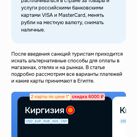
расплачиваться в стране за товары и
—
Карты иностранных банков от Easy Payments
услуги российскими банковскими
картами VISA и MasterCard, менять
—
Иностранная карта для поездок по всему
миру
рубли на местную валюту, снимать
наличные.
После введения санкций туристам приходится
искать альтернативные способы для оплаты в
магазинах, отелях и на рынках. В статье
подробно рассмотрим все варианты платежей
и какие карты принимают в Египте.
2 карты по цене 1*
скидка 6000 ₽
Киргизия
Кир
USD
EUR
RUB
KGS
CNY
USD
EUR