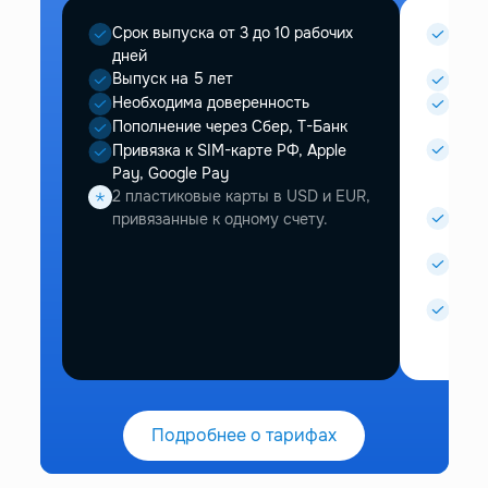
Срок выпуска от 3 до 10 рабочих
Срок 
дней
дней
Выпуск на 5 лет
Выпу
Необходима доверенность
Необ
дове
Пополнение через Сбер, Т-Банк
Visa
Привязка к SIM-карте РФ, Apple
Т-бан
Pay, Google Pay
SWIF
2 пластиковые карты в USD и EUR,
Mast
привязанные к одному счету.
Газп
Apple
Visa)
Прив
кред
Подробнее о тарифах