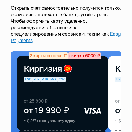
Открыть счет самостоятельно получится только,
если лично приехать в банк другой страны.
Чтобы оформить карту удаленно,
рекомендуется обратиться к
специализированным сервисам, таким как
Easy
Payments
.
2 карты по цене 1*
скидка 6000 ₽
Киргизия
Кир
USD
EUR
RUB
KGS
CNY
USD
EUR
от
25 990
₽
от
33 9
от
19 990
₽
от
2
~
$
267
по актуальному курсу
~
$
374
п