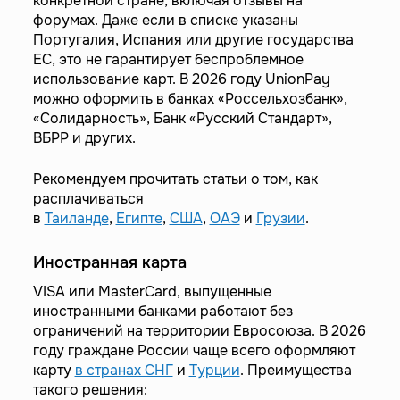
конкретной стране, включая отзывы на
форумах. Даже если в списке указаны
Португалия, Испания или другие государства
ЕС, это не гарантирует беспроблемное
использование карт. В 2026 году UnionPay
можно оформить в банках «Россельхозбанк»,
«Солидарность», Банк «Русский Стандарт»,
ВБРР и других.
Рекомендуем прочитать статьи о том, как
расплачиваться
в
Таиланде
,
Египте
,
США
,
ОАЭ
и
Грузии
.
Иностранная карта
VISA или MasterCard, выпущенные
иностранными банками работают без
ограничений на территории Евросоюза. В 2026
году граждане России чаще всего оформляют
карту
в странах СНГ
и
Турции
. Преимущества
такого решения: