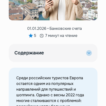
01.01.2026 • Банковские счета
5
7 минут на чтение
Содержание
—
Что оплачивают российские туристы в
Европе?
—
Ограничения для россиян
Среди российских туристов Европа
—
Доступные способы оплаты покупок в Европе
остается одним из популярных
—
Оплата наличными
направлений для путешествий и
—
Карты UnionPay
шоппинга. Однако с весны 2022 года
многие сталкиваются с проблемой:
—
Иностранная карта