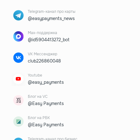
Telegram-канал про карты
@easypayments_news
Max-поддержка
@id5904413272_bot
VK Мессенджер
club226860048
Youtube
@easy_payments
Блог на VC
@Easy Payments
Блог на РБК
@Easy Payments
Telegram-канал про бизнес