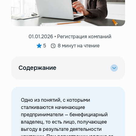
01.01.2026 • Регистрация компаний
5
8 минут на чтение
Содержание
—
Бенефициар — кто это?
—
Бенефициар, выгодоприобретатель,
акционер, учредитель: в чем разница?
Одно из понятий, с которыми
—
Закрытый реестр: почему это важно?
сталкиваются начинающие
—
Юрисдикции с закрытым бенефициарным
предприниматели — бенефициарный
списком
владелец, то есть лицо, получающее
выгоду в результате деятельности
—
Трастовые соглашения