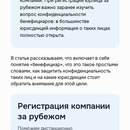
компании. При регистрации юрлица за
—
Регистрация компании с Easy Payments
рубежом важно заранее изучить
вопрос конфиденциальности
—
Конфиденциальность бенефициаров
бенефициаров: в большинстве
юрисдикций информация о таких лицах
полностью открыта.
В статье рассказываем, что включает в себя
понятие «бенефициар», что это такое простыми
словами, как защитить конфиденциальность
таких лиц и на какие юрисдикции стоит
обратить внимание для этой цели.
Регистрация компании
за рубежом
Поможем дистанционно