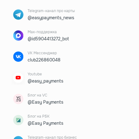
Telegram-канал про карты
@easypayments_news
Max-поддержка
@id5904413272_bot
VK Мессенджер
club226860048
Youtube
@easy_payments
Блог на VC
@Easy Payments
Блог на РБК
@Easy Payments
Telegram-канал про бизнес