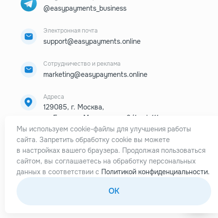
@easypayments_business
Электронная почта
support@easypayments.online
Сотрудничество и реклама
marketing@easypayments.online
Адреса
129085, г. Москва,
ул.Большая Марьинская, 9/1, оф.111
Мы используем cookie-файлы для улучшения работы
275 New N Rd,
сайта. Запретить обработку cookie вы можете
PMB 3055, London, N1 7AA, UK
в настройках вашего браузера. Продолжая пользоваться
сайтом, вы соглашаетесь на обработку персональных
525 Randall Ave Cheyenne,
данных в соответствии с
Политикой конфиденциальности.
WY 82001, USA
OK