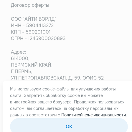
Договор оферты
ООО "АЙТИ ВОРЛД"
ИНН - 5904413272
КПП - 590201001
ОГРН - 1245900020893
Адрес:
614000,
ПЕРМСКИЙ КРАЙ,
Г ПЕРМЬ,
УЛ ПЕТРОПАВЛОВСКАЯ, Д. 59, ОФИС 52
Мы используем cookie-файлы для улучшения работы
Информация на сайте носит ознакомительный
сайта. Запретить обработку cookie вы можете
характер и не является публичной офертой,
в настройках вашего браузера. Продолжая пользоваться
определяемой положениями статьи 437
сайтом, вы соглашаетесь на обработку персональных
Гражданского кодекса РФ.
данных в соответствии с
Политикой конфиденциальности.
OK