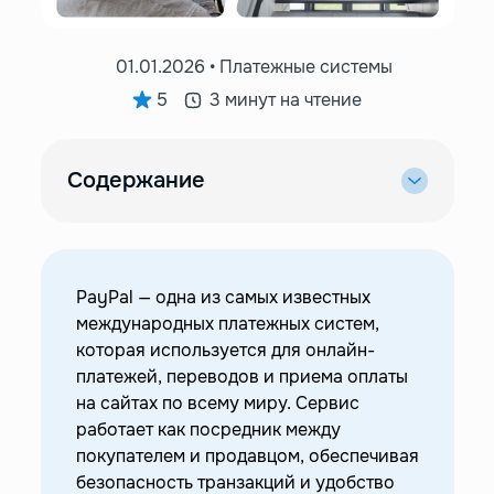
01.01.2026 • Платежные системы
5
3 минут на чтение
Содержание
—
Функционал PayPal
—
Особенности личного аккаунта PayPal
—
Особенности корпоративного аккаунта
PayPal — одна из самых известных
PayPal
международных платежных систем,
—
Ограничения для россиян
которая используется для онлайн-
платежей, переводов и приема оплаты
—
Как помогает Easy Payments
на сайтах по всему миру. Сервис
—
Как подключить PayPal бизнесу
работает как посредник между
покупателем и продавцом, обеспечивая
безопасность транзакций и удобство