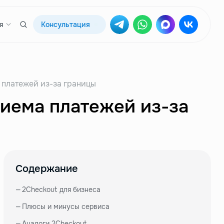
я
Консультация
 платежей из-за границы
риема платежей из-за
Содержание
—
2Checkout для бизнеса
—
Плюсы и минусы сервиса
—
Аналоги 2Checkout