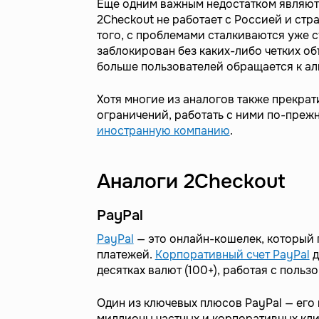
Еще одним важным недостатком являют
2Checkout не работает с Россией и стр
того, с проблемами сталкиваются уже 
заблокирован без каких-либо четких об
больше пользователей обращается к а
Хотя многие из аналогов также прекрат
ограничений, работать с ними по-преж
иностранную компанию
.
Аналоги 2Checkout
PayPal
PayPal
— это онлайн-кошелек, который 
платежей.
Корпоративный счет PayPal
д
десятках валют (100+), работая с польз
Один из ключевых плюсов PayPal — его
миллионы частных и корпоративных кли