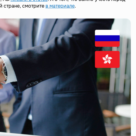
й стране, смотрите
в материале
.