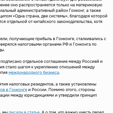
 менее оно распространяется только на материковую
ециальный административный район Гонконг, а также
ципом «Одна страна, две системы», благодаря которой
ся отдельной от китайского законодательства, хотя
ели, получающие прибыль в Гонконге, сталкивались с
верялся налоговыми органами РФ и Гонконга по
ды.
ло подписано отдельное соглашение между Россией и
ния стало шагом к укреплению отношений между
ития
международного бизнеса
.
ятия налоговых резидентов, а также установлены
ов в Гонконге
и России. Помимо этого, стороны
ации между юрисдикциями и утвердили принцип
е, мы
писали в статье
. А о том, что важно учесть перед