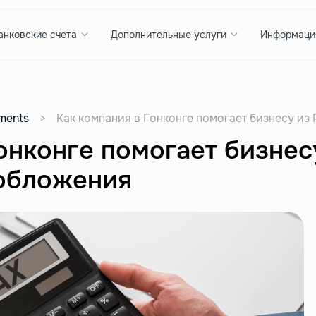
анковские счета
Дополнительные услуги
Информаци
ments
>
Как компания в Гонконге помогает бизнесу и
онконге помогает бизнес
обложения