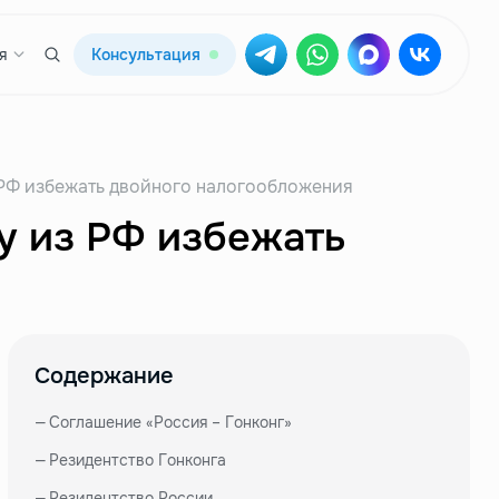
я
Консультация
з РФ избежать двойного налогообложения
у из РФ избежать
Содержание
—
Соглашение «Россия – Гонконг»
—
Резидентство Гонконга
—
Резидентство России