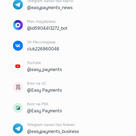
Telegram-канал про карты
@easypayments_news
Max-поддержка
@id5904413272_bot
VK Мессенджер
club226860048
Youtube
@easy_payments
Блог на VC
@Easy Payments
Блог на РБК
@Easy Payments
Telegram-канал про бизнес
@easypayments_business