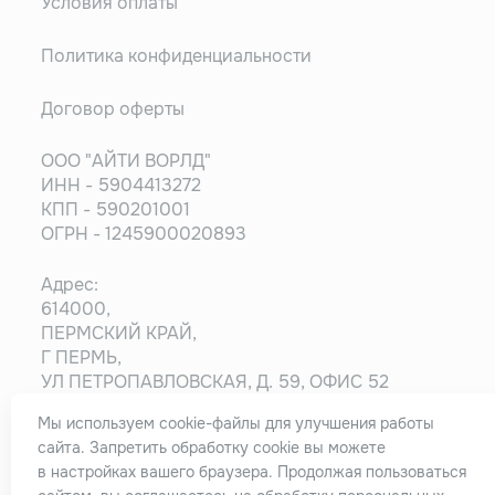
Условия оплаты
Политика конфиденциальности
Договор оферты
ООО "АЙТИ ВОРЛД"
ИНН - 5904413272
КПП - 590201001
ОГРН - 1245900020893
Адрес:
614000,
ПЕРМСКИЙ КРАЙ,
Г ПЕРМЬ,
УЛ ПЕТРОПАВЛОВСКАЯ, Д. 59, ОФИС 52
Мы используем cookie-файлы для улучшения работы
Информация на сайте носит ознакомительный
сайта. Запретить обработку cookie вы можете
характер и не является публичной офертой,
в настройках вашего браузера. Продолжая пользоваться
определяемой положениями статьи 437