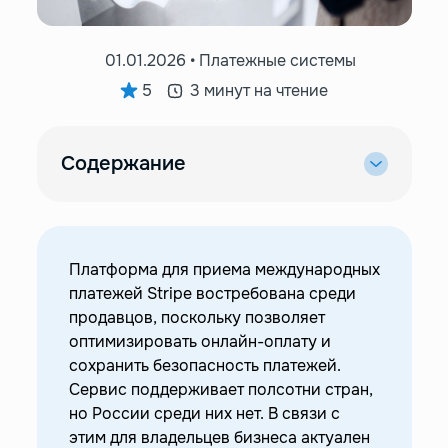
01.01.2026 • Платежные системы
5
3 минут на чтение
Содержание
—
Платежная система Stripe
—
Ограничения для российского бизнеса
—
Как вывести средства со Stripe на бизнес-
Платформа для приема международных
счет?
платежей Stripe востребована среди
—
Как вывести средства со Stripe на личный
продавцов, поскольку позволяет
счет?
оптимизировать онлайн-оплату и
сохранить безопасность платежей.
—
Вывести со Stripe деньги можно без рисков
Сервис поддерживает полсотни стран,
но России среди них нет. В связи с
этим для владельцев бизнеса актуален