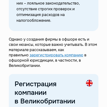
них – лояльное законодательство,
—
Как зарегистрировать компанию в
отсутствие строгих проверок и
Великобритании
оптимизация расходов на
—
Простой путь к регистрации компании
налогообложение.
Однако у создания фирмы в офшоре есть и
свои нюансы, которые важно учитывать. В этом
материале рассказываем, как
правильно
зарегистрировать компанию
в
офшорной юрисдикции, в частности, в
Великобритании.
Регистрация
компании
в Великобритании