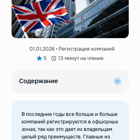
01.01.2026 • Регистрация компаний
5
13 минут на чтение
Содержание
—
Как работает офшорная компания
—
Можно ли открыть офшор в Великобритании?
—
Преимущества открытия компании в
В последние годы все больше и больше
Великобритании
компаний регистрируются в офшорных
—
Каким видам бизнеса нужен офшор в
зонах, так как это дает их владельцам
Великобритании?
целый ряд преимуществ. Главные из